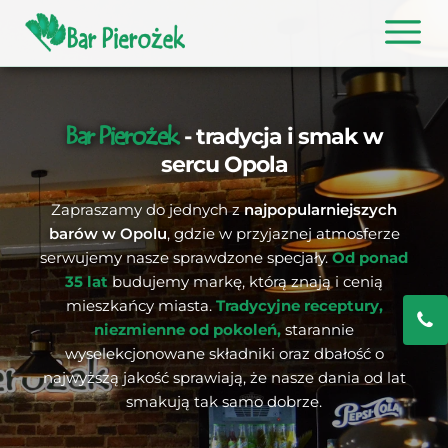
- tradycja i smak w
Bar Pierożek
sercu Opola
Zapraszamy do jednych z
najpopularniejszych
barów w Opolu
, gdzie w przyjaznej atmosferze
serwujemy nasze sprawdzone specjały.
Od ponad
35 lat
budujemy markę, którą znają i cenią
mieszkańcy miasta.
Tradycyjne receptury,
niezmienne od pokoleń,
starannie
wyselekcjonowane składniki oraz dbałość o
najwyższą jakość sprawiają, że nasze dania od lat
smakują tak samo dobrze.