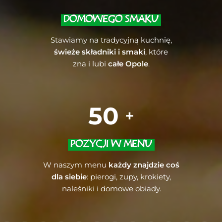
DOMOWEGO SMAKU
Stawiamy na tradycyjną kuchnię,
świeże składniki i smaki
, które
zna i lubi
całe Opole
.
50
+
POZYCJI W MENU
W naszym menu
każdy znajdzie coś
dla siebie
: pierogi, zupy, krokiety,
naleśniki i domowe obiady.